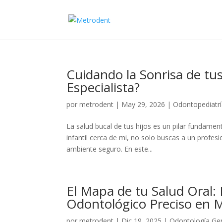
Cuidando la Sonrisa de tus
Especialista?
por
metrodent
|
May 29, 2026
|
Odontopediatr
La salud bucal de tus hijos es un pilar fundame
infantil cerca de mi, no solo buscas a un profesi
ambiente seguro. En este...
El Mapa de tu Salud Oral:
Odontológico Preciso en 
por
metrodent
|
Dic 19, 2025
|
Odontología Ge