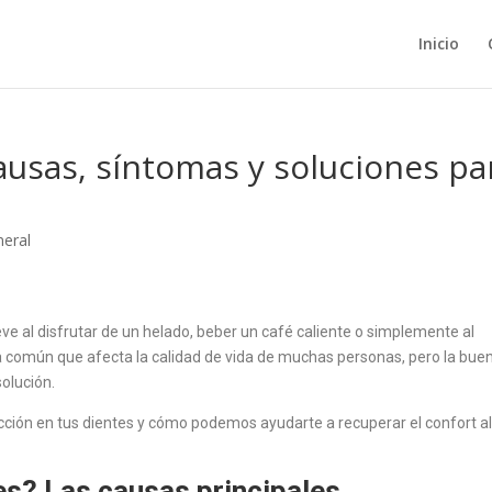
Inicio
Causas, síntomas y soluciones pa
eral
ve al disfrutar de un helado, beber un café caliente o simplemente al
tia común que afecta la calidad de vida de muchas personas, pero la bue
solución.
cción en tus dientes y cómo podemos ayudarte a recuperar el confort a
es? Las causas principales