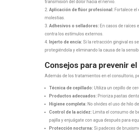
transmisión del dolor hacia el nervio.
Aplicación de flúor profesional:
Fortalece el 
molestias.
Adhesivos o selladores:
En casos de raíces 
contra los estímulos externos.
Injerto de encía:
Si la retracción gingival es s
protegiéndola y eliminando la causa de la sensibi
Consejos para prevenir el
Además de los tratamientos en el consultorio, p
Técnica de cepillado:
Utiliza un cepillo de c
Productos adecuados:
Prioriza pastas denta
Higiene completa:
No olvides el uso de hilo d
Control de la acidez:
Limita el consumo de be
pajilla y enjuágate con agua después para equil
Protección nocturna:
Si padeces de bruxismo