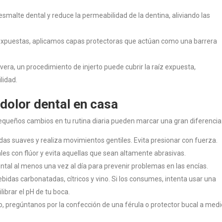
esmalte dental y reduce la permeabilidad de la dentina, aliviando las
expuestas, aplicamos capas protectoras que actúan como una barrera
evera, un procedimiento de injerto puede cubrir la raíz expuesta,
lidad.
 dolor dental en casa
equeños cambios en tu rutina diaria pueden marcar una gran diferencia
erdas suaves y realiza movimientos gentiles. Evita presionar con fuerza.
les con flúor y evita aquellas que sean altamente abrasivas.
ental al menos una vez al día para prevenir problemas en las encías.
bidas carbonatadas, cítricos y vino. Si los consumes, intenta usar una
ibrar el pH de tu boca.
, pregúntanos por la confección de una férula o protector bucal a medi