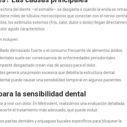
tectora del diente —el esmalte— se desgasta o cuando la encía se retra
ntiene miles de túbulos microscópicos que conectan con el nervio centra
s, los estímulos externos (frío, calor, dulce o ácido) llegan directamen
olor agudo característico.
n incluyen:
llado demasiado fuerte o el consumo frecuente de alimentos ácidos.
 dentales suele ser consecuencia de enfermedades periodontales.
empaste desgastado crean vías de acceso para el dolor.
tes genera una presión excesiva que debilita la estructura dental.
ental puede causar una sensibilidad temporal en algunos pacientes.
ara la sensibilidad dental
se a vivir con dolor. En Metrodent, realizamos una evaluación detallada
frecerte el tratamiento más adecuado, que puede incluir:
pastas dentales y enjuagues bucales específicos para bloquear la