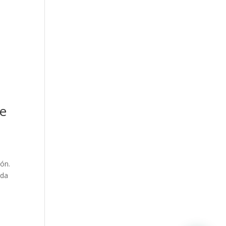
de
ón.
ada