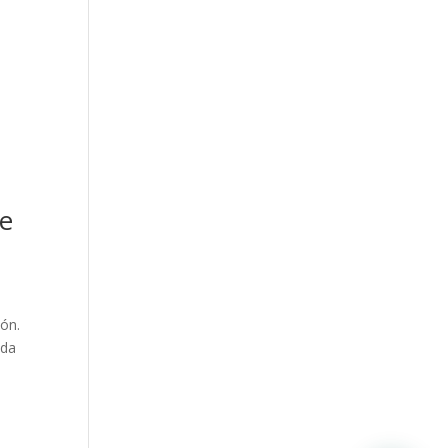
de
ón.
ada