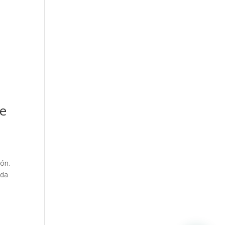
de
ón.
ada