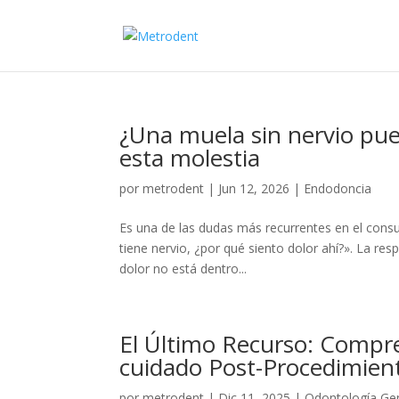
¿Una muela sin nervio pue
esta molestia
por
metrodent
|
Jun 12, 2026
|
Endodoncia
Es una de las dudas más recurrentes en el consu
tiene nervio, ¿por qué siento dolor ahí?». La res
dolor no está dentro...
El Último Recurso: Compre
cuidado Post-Procedimie
por
metrodent
|
Dic 11, 2025
|
Odontología Ge