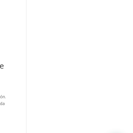
de
ón.
ada