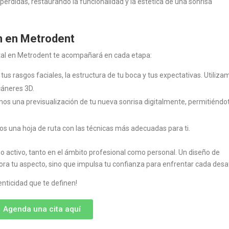
erdidas, restaurando la funcionalidad y la estética de una sonrisa
n en Metrodent
ntal en Metrodent te acompañará en cada etapa:
us rasgos faciales, la estructura de tu boca y tus expectativas. Utiliza
scáneres 3D.
s una previsualización de tu nueva sonrisa digitalmente, permitiéndo
 una hoja de ruta con las técnicas más adecuadas para ti.
 activo, tanto en el ámbito profesional como personal. Un diseño de
ra tu aspecto, sino que impulsa tu confianza para enfrentar cada desaf
enticidad que te definen!
Agenda una cita aquí