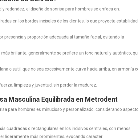
d y redondez, el diseño de sonrisa para hombres se enfoca en:
adas en los bordes incisales de los dientes, lo que proyecta estabilidad
r presencia y proporción adecuada al tamaño facial, evitando la
ás brillante, generalmente se prefiere un tono natural y auténtico, q
lana o sutil, que no sea excesivamente curva hacia arriba, en armonía 
uerza, limpieza y juventud, sin perder la madurez.
isa Masculina Equilibrada en Metrodent
nrisa para hombres es minucioso y personalizado, considerando aspect
 cuadradas o rectangulares en los incisivos centrales, con menos
ser ligeramente más prominentes, evocando carácter.