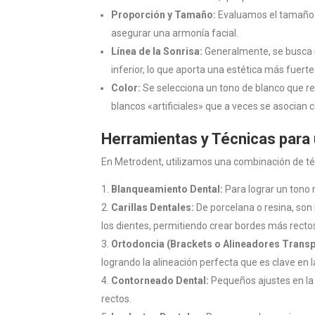
Proporción y Tamaño:
Evaluamos el tamaño de
asegurar una armonía facial.
Línea de la Sonrisa:
Generalmente, se busca un
inferior, lo que aporta una estética más fuert
Color:
Se selecciona un tono de blanco que re
blancos «artificiales» que a veces se asocia
Herramientas y Técnicas para
En Metrodent, utilizamos una combinación de téc
Blanqueamiento Dental:
Para lograr un tono 
Carillas Dentales:
De porcelana o resina, son 
los dientes, permitiendo crear bordes más rect
Ortodoncia (Brackets o Alineadores Transp
logrando la alineación perfecta que es clave en 
Contorneado Dental:
Pequeños ajustes en la
rectos.