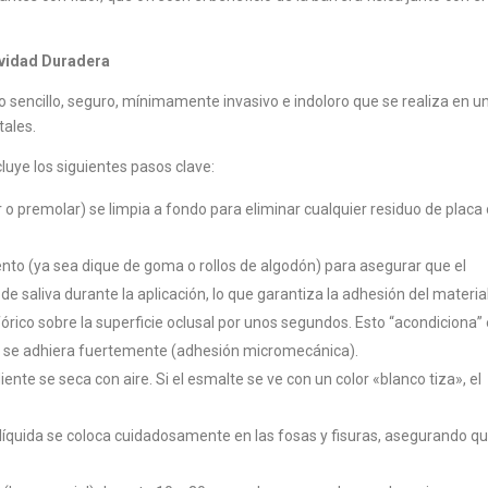
tividad Duradera
o sencillo, seguro, mínimamente invasivo e indoloro que se realiza en u
tales.
ncluye los siguientes pasos clave:
r o premolar) se limpia a fondo para eliminar cualquier residuo de placa
nto (ya sea dique de goma o rollos de algodón) para asegurar que el
saliva durante la aplicación, lo que garantiza la adhesión del material
órico sobre la superficie oclusal por unos segundos. Esto “acondiciona” 
a se adhiera fuertemente (adhesión micromecánica).
iente se seca con aire. Si el esmalte se ve con un color «blanco tiza», el
 líquida se coloca cuidadosamente en las fosas y fisuras, asegurando q