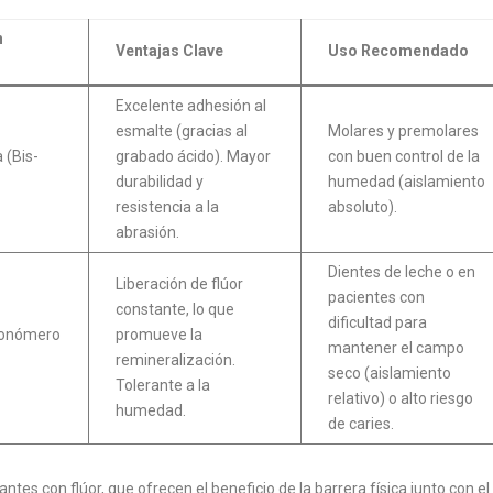
n
Ventajas Clave
Uso Recomendado
Excelente adhesión al
esmalte (gracias al
Molares y premolares
a (Bis-
grabado ácido). Mayor
con buen control de la
durabilidad y
humedad (aislamiento
resistencia a la
absoluto).
abrasión.
Dientes de leche o en
Liberación de flúor
pacientes con
constante, lo que
dificultad para
Ionómero
promueve la
mantener el campo
remineralización.
seco (aislamiento
Tolerante a la
relativo) o alto riesgo
humedad.
de caries.
es con flúor, que ofrecen el beneficio de la barrera física junto con el