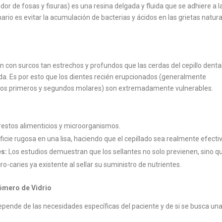
or de fosas y fisuras) es una resina delgada y fluida que se adhiere a l
mario es evitar la acumulación de bacterias y ácidos en las grietas natur
 con surcos tan estrechos y profundos que las cerdas del cepillo denta
da. Es por esto que los dientes recién erupcionados (generalmente
de los primeros y segundos molares) son extremadamente vulnerables.
restos alimenticios y microorganismos.
icie rugosa en una lisa, haciendo que el cepillado sea realmente efectiv
es:
Los estudios demuestran que los sellantes no solo previenen, sino q
o-caries ya existente al sellar su suministro de nutrientes.
nómero de Vidrio
 depende de las necesidades específicas del paciente y de si se busca un