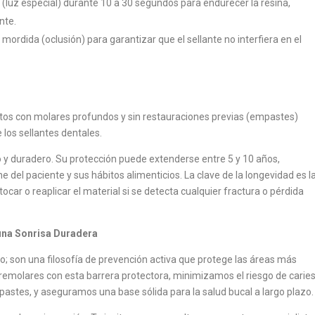
(luz especial) durante 10 a 30 segundos para endurecer la resina,
nte.
a mordida (oclusión) para garantizar que el sellante no interfiera en el
ltos con molares profundos y sin restauraciones previas (empastes)
los sellantes dentales.
o y duradero. Su protección puede extenderse entre 5 y 10 años,
ne del paciente y sus hábitos alimenticios. La clave de la longevidad es l
tocar o reaplicar el material si se detecta cualquier fractura o pérdida
 una Sonrisa Duradera
o; son una filosofía de prevención activa que protege las áreas más
 premolares con esta barrera protectora, minimizamos el riesgo de caries
pastes, y aseguramos una base sólida para la salud bucal a largo plazo.