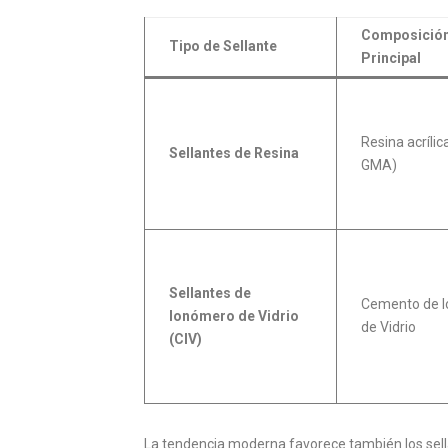
Composició
Tipo de Sellante
Principal
Resina acrílic
Sellantes de Resina
GMA)
Sellantes de
Cemento de 
Ionómero de Vidrio
de Vidrio
(CIV)
La tendencia moderna favorece también los sellant